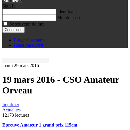
Paramètres
Sign In
Identifiant
Mot de passe
Se souvenir de moi
Connexion
Forget Username
Reset Password
mardi 29 mars 2016
19 mars 2016 - CSO Amateur
Orveau
Imprimer
Actualités
12173 lectures
Epreuve Amateur 1 grand prix 115cm