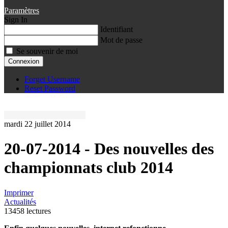
Paramètres
Sign In
Identifiant
Mot de passe
Se souvenir de moi
Connexion
Forget Username
Reset Password
mardi 22 juillet 2014
20-07-2014 - Des nouvelles des
championnats club 2014
Imprimer
Actualités
13458 lectures