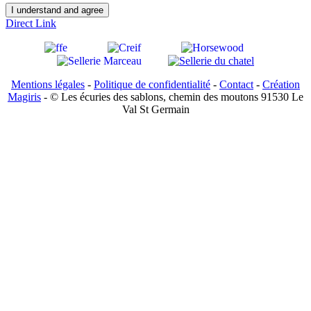
I understand and agree
Direct Link
Mentions légales
-
Politique de confidentialité
-
Contact
-
Création
Magiris
- © Les écuries des sablons, chemin des moutons 91530 Le
Val St Germain